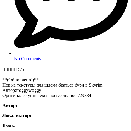
No Comments





5/5
**(Обновлено!)**
Новые текстуры для шлема братьев бури в Skyrim.
Автор:froggywoggy
Оригинал:skyrim.nexusmods.com/mods/29834
Автор:
Локализатор:
Язык: