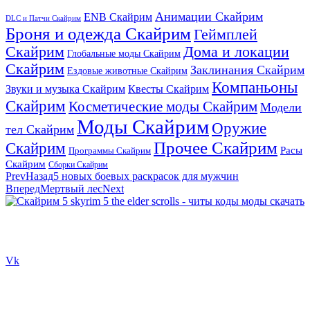
Анимации Скайрим
ENB Скайрим
DLC и Патчи Скайрим
Броня и одежда Скайрим
Геймплей
Скайрим
Дома и локации
Глобальные моды Скайрим
Скайрим
Заклинания Скайрим
Ездовые животные Скайрим
Компаньоны
Звуки и музыка Скайрим
Квесты Скайрим
Скайрим
Косметические моды Скайрим
Модели
Моды Скайрим
Оружие
тел Скайрим
Прочее Скайрим
Скайрим
Расы
Программы Скайрим
Скайрим
Сборки Скайрим
Prev
Назад
5 новых боевых раскрасок для мужчин
Вперед
Мертвый лес
Next
Сайт посвящен игре Скайрим 5 Skyrim 5 The Elder Scrolls и на
нем вы всегда сможете читы коды моды
Vk