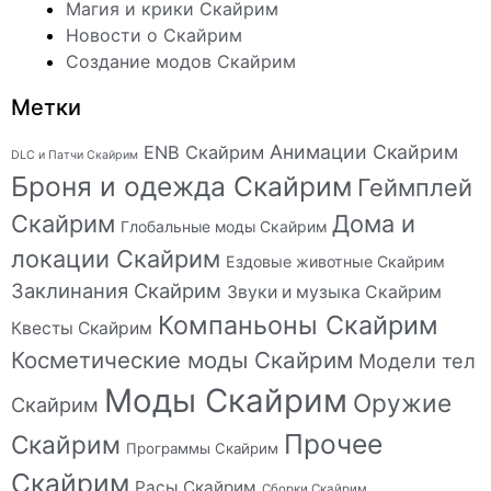
Магия и крики Скайрим
Новости о Скайрим
Создание модов Скайрим
Метки
Анимации Скайрим
ENB Скайрим
DLC и Патчи Скайрим
Броня и одежда Скайрим
Геймплей
Скайрим
Дома и
Глобальные моды Скайрим
локации Скайрим
Ездовые животные Скайрим
Заклинания Скайрим
Звуки и музыка Скайрим
Компаньоны Скайрим
Квесты Скайрим
Косметические моды Скайрим
Модели тел
Моды Скайрим
Оружие
Скайрим
Прочее
Скайрим
Программы Скайрим
Скайрим
Расы Скайрим
Сборки Скайрим