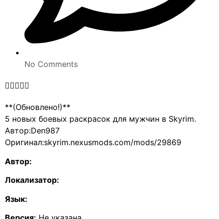
No Comments





**(Обновлено!)**
5 новых боевых раскрасок для мужчин в Skyrim.
Автор:Den987
Оригинал:skyrim.nexusmods.com/mods/29869
Автор:
Локализатор:
Язык:
Версия:
Не указана