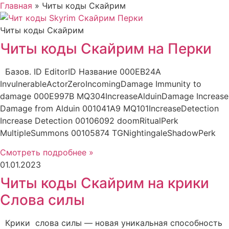
Главная
»
Читы коды Скайрим
Читы коды Скайрим
Читы коды Скайрим на Перки
Базов. ID EditorID Название 000EB24A
InvulnerableActorZeroIncomingDamage Immunity to
damage 000E997B MQ304IncreaseAlduinDamage Increase
Damage from Alduin 001041A9 MQ101IncreaseDetection
Increase Detection 00106092 doomRitualPerk
MultipleSummons 00105874 TGNightingaleShadowPerk
Смотреть подробнее »
01.01.2023
Читы коды Скайрим на крики
Слова силы
Крики слова силы — новая уникальная способность