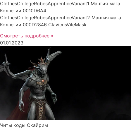
ClothesCollegeRobesApprenticeVariant1 Мантия мага
Коллегии 0010D6A4
ClothesCollegeRobesApprenticeVariant2 Мантия мага
Коллегии 000D2846 ClavicusVileMask
Смотреть подробнее »
01.01.2023
Читы коды Скайрим