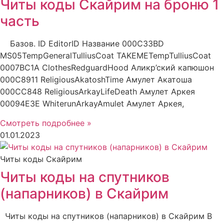
Читы коды Скайрим на броню 1
часть
Базов. ID EditorID Название 000C33BD
MS05TempGeneralTulliusCoat TAKEMETempTulliusCoat
0007BC1A ClothesRedguardHood Аликр’ский капюшон
000C8911 ReligiousAkatoshTime Амулет Акатоша
000CC848 ReligiousArkayLifeDeath Амулет Аркея
00094E3E WhiterunArkayAmulet Амулет Аркея,
Смотреть подробнее »
01.01.2023
Читы коды Скайрим
Читы коды на спутников
(напарников) в Скайрим
Читы коды на спутников (напарников) в Скайрим В