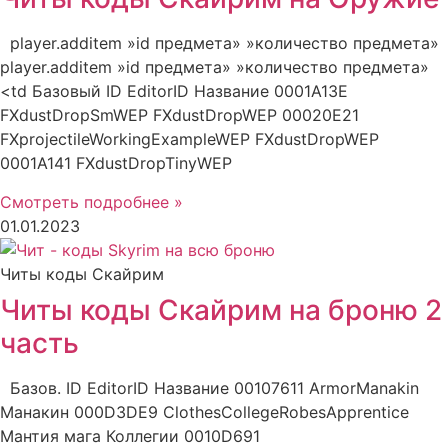
player.additem »id предмета» »количество предмета»
player.additem »id предмета» »количество предмета»
<td Базовый ID EditorID Название 0001A13E
FXdustDropSmWEP FXdustDropWEP 00020E21
FXprojectileWorkingExampleWEP FXdustDropWEP
0001A141 FXdustDropTinyWEP
Смотреть подробнее »
01.01.2023
Читы коды Скайрим
Читы коды Скайрим на броню 2
часть
Базов. ID EditorID Название 00107611 ArmorManakin
Манакин 000D3DE9 ClothesCollegeRobesApprentice
Мантия мага Коллегии 0010D691