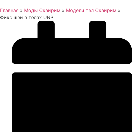
Главная
»
Моды Скайрим
»
Модели тел Скайрим
»
Фикс шеи в телах UNP