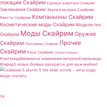
локации Скайрим
Ездовые животные Скайрим
Заклинания Скайрим
Звуки и музыка Скайрим
Компаньоны Скайрим
Квесты Скайрим
Косметические моды Скайрим
Модели тел
Моды Скайрим
Оружие
Скайрим
Прочее
Скайрим
Программы Скайрим
Скайрим
Расы Скайрим
Сборки Скайрим
Prev
Назад
Маленькое изменение ветряной мельницы
Вперед
5 новых боевых раскрасок для мужчин
Next
Сайт посвящен игре Скайрим 5 Skyrim 5 The Elder
Scrolls и на нем вы всегда сможете читы коды моды
Vk