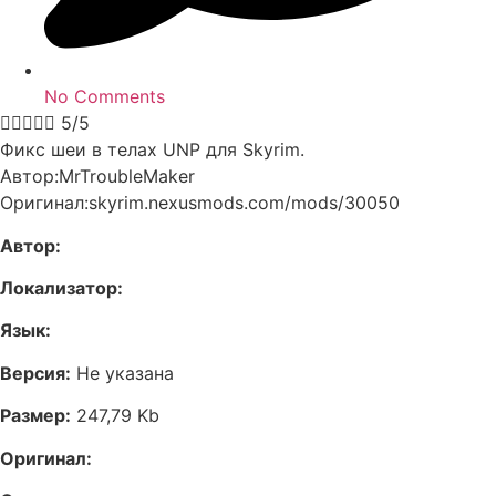
No Comments





5/5
Фикс шеи в телах UNP для Skyrim.
Автор:MrTroubleMaker
Оригинал:skyrim.nexusmods.com/mods/30050
Автор:
Локализатор:
Язык:
Версия:
Не указана
Размер:
247,79 Kb
Оригинал: