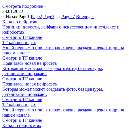
Смотреть подробнее »
23.01.2022
« Назад
Page
1
Page
2
Page
3
…
Page
27
Вперед »
Канал о нейросях
Новинки, новости, лайфаки о искусственном интеллекте и
нейросетях
Смотри в ТГ канале
ТГ канал о играх
Узнай первым о новых играх, халяве, раздаче, кряках и др. на
нашем канале.
Смотри в ТГ канале
Появилась новая нейросеть
Которая может может создавать фото, без цензуры,
детализация поражает.
Смотри в ТГ канале
Появилась новая нейросеть
Которая может может создавать фото, без цензуры,
детализация поражает.
Смотри в ТГ канале
ТГ канал о играх
Узнай первым о новых играх, халяве, раздаче, кряках и др. на
нашем канале.
Смотри в ТГ канале
Канал о нейросетях