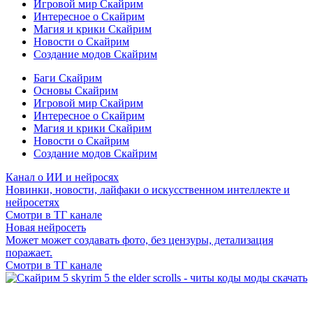
Игровой мир Скайрим
Интересное о Скайрим
Магия и крики Скайрим
Новости о Скайрим
Создание модов Скайрим
Баги Скайрим
Основы Скайрим
Игровой мир Скайрим
Интересное о Скайрим
Магия и крики Скайрим
Новости о Скайрим
Создание модов Скайрим
Канал о ИИ и нейросях
Новинки, новости, лайфаки о искусственном интеллекте и
нейросетях
Смотри в ТГ канале
Новая нейросеть
Может может создавать фото, без цензуры, детализация
поражает.
Смотри в ТГ канале
Сайт посвящен игре Скайрим 5 Skyrim 5 The Elder Scrolls и на