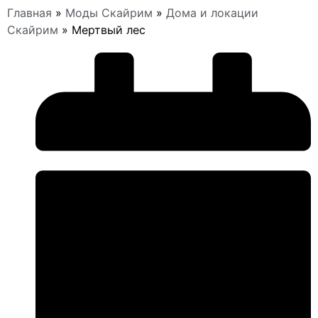
Главная
»
Моды Скайрим
»
Дома и локации
Скайрим
»
Мертвый лес