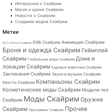
Интересное о Скайрим
Магия и крики Скайрим
Новости о Скайрим
Создание модов Скайрим
Метки
Анимации Скайрим
ENB Скайрим
DLC и Патчи Скайрим
Броня и одежда Скайрим
Геймплей
Скайрим
Дома и
Глобальные моды Скайрим
локации Скайрим
Ездовые животные Скайрим
Заклинания Скайрим
Звуки и музыка Скайрим
Компаньоны Скайрим
Квесты Скайрим
Косметические моды Скайрим
Модели тел
Моды Скайрим
Оружие
Скайрим
Прочее
Скайрим
Программы Скайрим