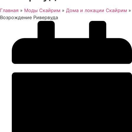
Главная
»
Моды Скайрим
»
Дома и локации Скайрим
»
Возрождение Ривервуда