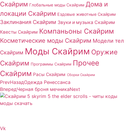
Скайрим
Дома и
Глобальные моды Скайрим
локации Скайрим
Ездовые животные Скайрим
Заклинания Скайрим
Звуки и музыка Скайрим
Компаньоны Скайрим
Квесты Скайрим
Косметические моды Скайрим
Модели тел
Моды Скайрим
Оружие
Скайрим
Прочее
Скайрим
Программы Скайрим
Скайрим
Расы Скайрим
Сборки Скайрим
Prev
Назад
Одежда Ренессанса
Вперед
Черная броня мечника
Next
Сайт посвящен игре Скайрим 5 Skyrim 5 The Elder
Scrolls и на нем вы всегда сможете читы коды моды
Vk