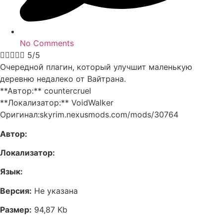
No Comments





5/5
Очередной плагин, который улучшит маленькую
деревню недалеко от Вайтрана.
**Автор:** countercruel
**Локализатор:** VoidWalker
Оригинал:skyrim.nexusmods.com/mods/30764
Автор:
Локализатор:
Язык:
Версия:
Не указана
Размер:
94,87 Kb