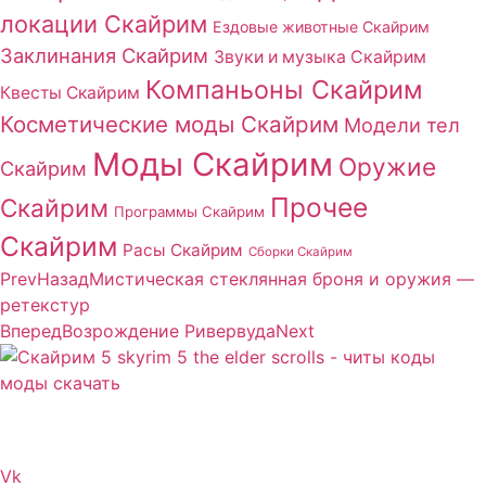
локации Скайрим
Ездовые животные Скайрим
Заклинания Скайрим
Звуки и музыка Скайрим
Компаньоны Скайрим
Квесты Скайрим
Косметические моды Скайрим
Модели тел
Моды Скайрим
Оружие
Скайрим
Прочее
Скайрим
Программы Скайрим
Скайрим
Расы Скайрим
Сборки Скайрим
Prev
Назад
Мистическая стеклянная броня и оружия —
ретекстур
Вперед
Возрождение Ривервуда
Next
Сайт посвящен игре Скайрим 5 Skyrim 5 The Elder
Scrolls и на нем вы всегда сможете читы коды моды
Vk