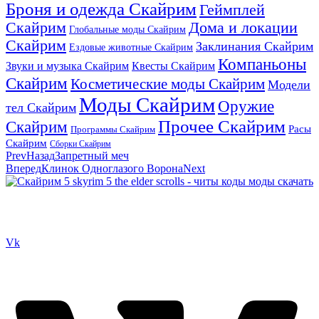
Броня и одежда Скайрим
Геймплей
Скайрим
Дома и локации
Глобальные моды Скайрим
Скайрим
Заклинания Скайрим
Ездовые животные Скайрим
Компаньоны
Звуки и музыка Скайрим
Квесты Скайрим
Скайрим
Косметические моды Скайрим
Модели
Моды Скайрим
Оружие
тел Скайрим
Прочее Скайрим
Скайрим
Расы
Программы Скайрим
Скайрим
Сборки Скайрим
Prev
Назад
Запретный меч
Вперед
Клинок Одноглазого Ворона
Next
Сайт посвящен игре Скайрим 5 Skyrim 5 The Elder Scrolls и на
нем вы всегда сможете читы коды моды
Vk