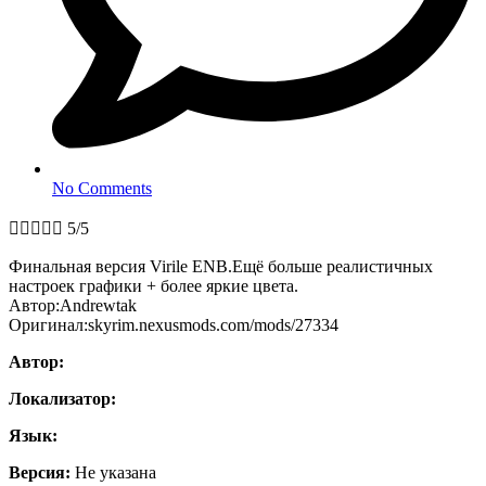
No Comments





5/5
Финальная версия Virile ENB.Ещё больше реалистичных
настроек графики + более яркие цвета.
Автор:Andrewtak
Оригинал:skyrim.nexusmods.com/mods/27334
Автор:
Локализатор:
Язык:
Версия:
Не указана