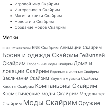
Игровой мир Скайрим
Интересное о Скайрим
Магия и крики Скайрим
Новости о Скайрим
Создание модов Скайрим
Метки
Анимации Скайрим
ENB Скайрим
DLC и Патчи Скайрим
Броня и одежда Скайрим
Геймплей
Скайрим
Дома и
Глобальные моды Скайрим
локации Скайрим
Ездовые животные Скайрим
Заклинания Скайрим
Звуки и музыка Скайрим
Компаньоны Скайрим
Квесты Скайрим
Косметические моды Скайрим
Модели тел
Моды Скайрим
Оружие
Скайрим