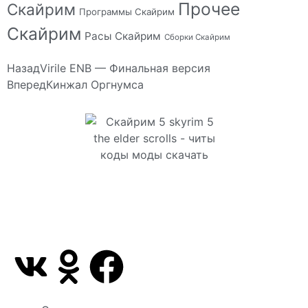
Прочее
Скайрим
Программы Скайрим
Скайрим
Расы Скайрим
Сборки Скайрим
Назад
Virile ENB — Финальная версия
Вперед
Кинжал Оргнумса
Сайт посвящен игре Скайрим 5 Skyrim 5 The Elder
Scrolls и на нем вы всегда сможете читы коды
моды