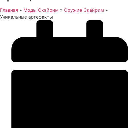
Главная
»
Моды Скайрим
»
Оружие Скайрим
»
Уникальные артефакты