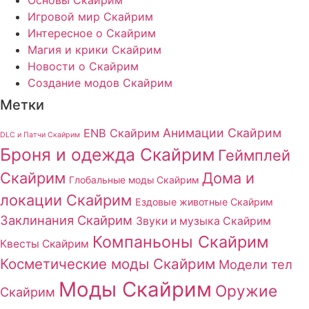
Основы Скайрим
Игровой мир Скайрим
Интересное о Скайрим
Магия и крики Скайрим
Новости о Скайрим
Создание модов Скайрим
Метки
Анимации Скайрим
ENB Скайрим
DLC и Патчи Скайрим
Броня и одежда Скайрим
Геймплей
Скайрим
Дома и
Глобальные моды Скайрим
локации Скайрим
Ездовые животные Скайрим
Заклинания Скайрим
Звуки и музыка Скайрим
Компаньоны Скайрим
Квесты Скайрим
Косметические моды Скайрим
Модели тел
Моды Скайрим
Оружие
Скайрим