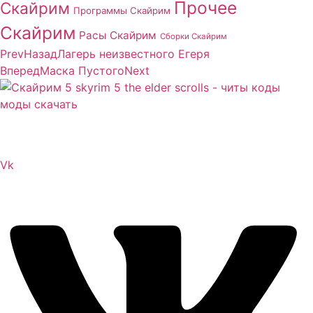
Прочее
Скайрим
Программы Скайрим
Скайрим
Расы Скайрим
Сборки Скайрим
Prev
Назад
Лагерь неизвестного Егеря
Вперед
Маска Пустого
Next
Сайт посвящен игре Скайрим 5 Skyrim 5 The Elder
Scrolls и на нем вы всегда сможете читы коды моды
Vk