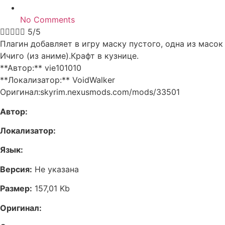
No Comments





5/5
Плагин добавляет в игру маску пустого, одна из масок
Ичиго (из аниме).Крафт в кузнице.
**Автор:** vie101010
**Локализатор:** VoidWalker
Оригинал:skyrim.nexusmods.com/mods/33501
Автор:
Локализатор:
Язык:
Версия:
Не указана
Размер:
157,01 Kb
Оригинал: