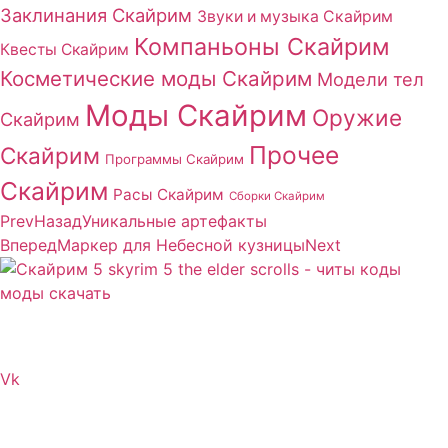
Заклинания Скайрим
Звуки и музыка Скайрим
Компаньоны Скайрим
Квесты Скайрим
Косметические моды Скайрим
Модели тел
Моды Скайрим
Оружие
Скайрим
Прочее
Скайрим
Программы Скайрим
Скайрим
Расы Скайрим
Сборки Скайрим
Prev
Назад
Уникальные артефакты
Вперед
Маркер для Небесной кузницы
Next
Сайт посвящен игре Скайрим 5 Skyrim 5 The Elder
Scrolls и на нем вы всегда сможете читы коды моды
Vk