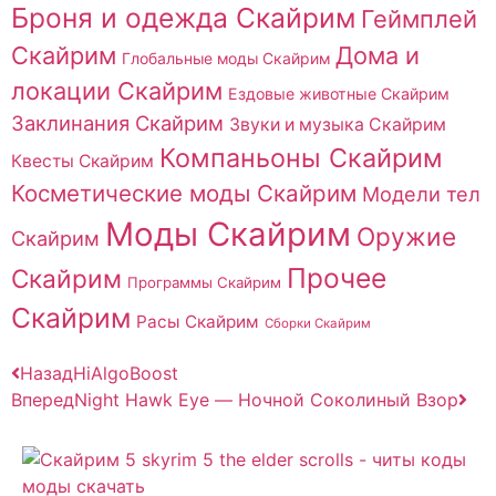
Броня и одежда Скайрим
Геймплей
Скайрим
Дома и
Глобальные моды Скайрим
локации Скайрим
Ездовые животные Скайрим
Заклинания Скайрим
Звуки и музыка Скайрим
Компаньоны Скайрим
Квесты Скайрим
Косметические моды Скайрим
Модели тел
Моды Скайрим
Оружие
Скайрим
Прочее
Скайрим
Программы Скайрим
Скайрим
Расы Скайрим
Сборки Скайрим
Назад
HiAlgoBoost
Вперед
Night Hawk Eye — Ночной Соколиный Взор