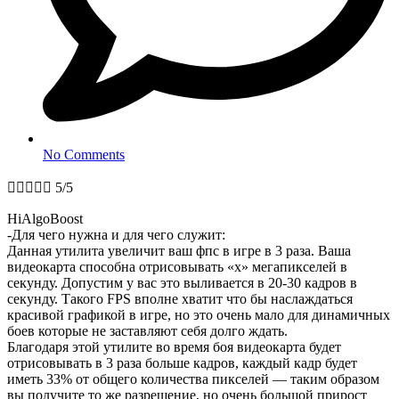
No Comments





5/5
HiAlgoBoost
-Для чего нужна и для чего служит:
Данная утилита увеличит ваш фпс в игре в 3 раза. Ваша
видеокарта способна отрисовывать «x» мегапикселей в
секунду. Допустим у вас это выливается в 20-30 кадров в
секунду. Такого FPS вполне хватит что бы наслаждаться
красивой графикой в игре, но это очень мало для динамичных
боев которые не заставляют себя долго ждать.
Благодаря этой утилите во время боя видеокарта будет
отрисовывать в 3 раза больше кадров, каждый кадр будет
иметь 33% от общего количества пикселей — таким образом
вы получите то же разрешение, но очень большой прирост