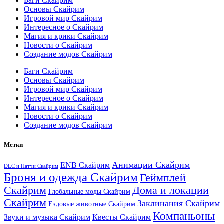
Баги Скайрим
Основы Скайрим
Игровой мир Скайрим
Интересное о Скайрим
Магия и крики Скайрим
Новости о Скайрим
Создание модов Скайрим
Баги Скайрим
Основы Скайрим
Игровой мир Скайрим
Интересное о Скайрим
Магия и крики Скайрим
Новости о Скайрим
Создание модов Скайрим
Метки
Анимации Скайрим
ENB Скайрим
DLC и Патчи Скайрим
Броня и одежда Скайрим
Геймплей
Скайрим
Дома и локации
Глобальные моды Скайрим
Скайрим
Заклинания Скайрим
Ездовые животные Скайрим
Компаньоны
Звуки и музыка Скайрим
Квесты Скайрим