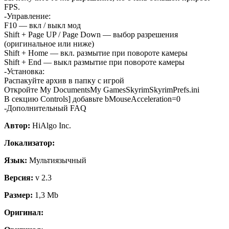
FPS.
-Управление:
F10 — вкл / выкл мод
Shift + Page UP / Page Down — выбор разрешения
(оригинальное или ниже)
Shift + Home — вкл. размытие при повороте камеры
Shift + End — выкл размытие при повороте камеры
-Установка:
Распакуйте архив в папку с игрой
Откройте My DocumentsMy GamesSkyrimSkyrimPrefs.ini
В секцию Controls] добавьте bMouseAcceleration=0
-Дополнительный FAQ
Автор:
HiAlgo Inc.
Локализатор:
Язык:
Мультиязычный
Версия:
v 2.3
Размер:
1,3 Mb
Оригинал: