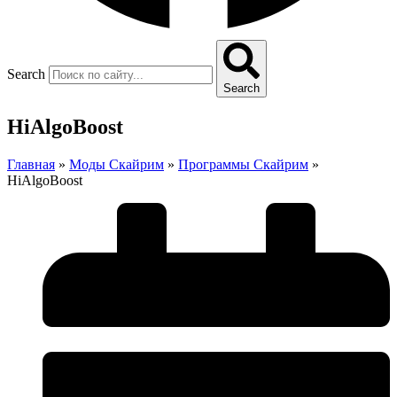
Search
Search
HiAlgoBoost
Главная
»
Моды Скайрим
»
Программы Скайрим
»
HiAlgoBoost