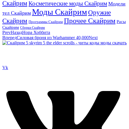
Скайрим
Косметические моды Скайрим
Модели
Моды Скайрим
Оружие
тел Скайрим
Прочее Скайрим
Скайрим
Расы
Программы Скайрим
Скайрим
Сборки Скайрим
Prev
Назад
Нора Хоббита
Вперед
Силовая броня из Warhammer 40,000
Next
Сайт посвящен игре Скайрим 5 Skyrim 5 The Elder Scrolls и на
нем вы всегда сможете читы коды моды
Vk