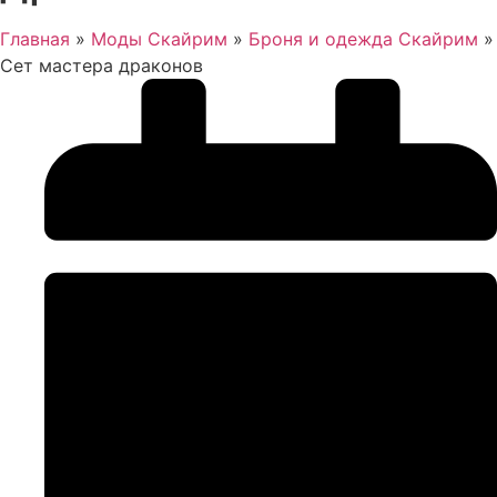
Главная
»
Моды Скайрим
»
Броня и одежда Скайрим
»
Сет мастера драконов