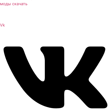
Сайт посвящен игре Скайрим 5 Skyrim 5 The Elder
Scrolls и на нем вы всегда сможете читы коды моды
Vk