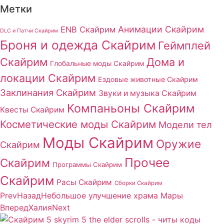
Метки
Анимации Скайрим
ENB Скайрим
DLC и Патчи Скайрим
Броня и одежда Скайрим
Геймплей
Скайрим
Дома и
Глобальные моды Скайрим
локации Скайрим
Ездовые животные Скайрим
Заклинания Скайрим
Звуки и музыка Скайрим
Компаньоны Скайрим
Квесты Скайрим
Косметические моды Скайрим
Модели тел
Моды Скайрим
Оружие
Скайрим
Прочее
Скайрим
Программы Скайрим
Скайрим
Расы Скайрим
Сборки Скайрим
Prev
Назад
Небольшое улучшение храма Мары
Вперед
Халия
Next