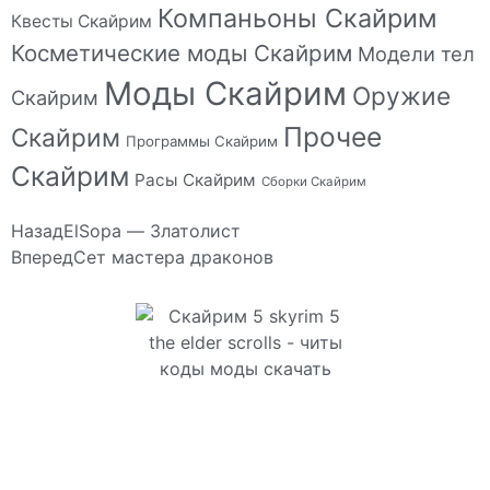
Компаньоны Скайрим
Квесты Скайрим
Косметические моды Скайрим
Модели тел
Моды Скайрим
Оружие
Скайрим
Прочее
Скайрим
Программы Скайрим
Скайрим
Расы Скайрим
Сборки Скайрим
Назад
ElSopa — Златолист
Вперед
Сет мастера драконов
Сайт посвящен игре Скайрим 5 Skyrim 5 The Elder
Scrolls и на нем вы всегда сможете читы коды
моды