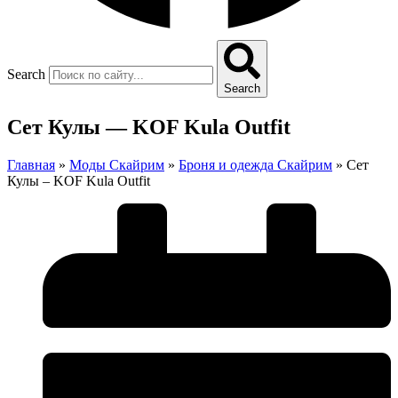
Search
Search
Сет Кулы — KOF Kula Outfit
Главная
»
Моды Скайрим
»
Броня и одежда Скайрим
»
Сет
Кулы – KOF Kula Outfit