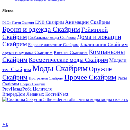
Метки
Анимации Скайрим
ENB Скайрим
DLC и Патчи Скайрим
Броня и одежда Скайрим
Геймплей
Скайрим
Дома и локации
Глобальные моды Скайрим
Скайрим
Заклинания Скайрим
Ездовые животные Скайрим
Компаньоны
Звуки и музыка Скайрим
Квесты Скайрим
Скайрим
Косметические моды Скайрим
Модели
Моды Скайрим
Оружие
тел Скайрим
Прочее Скайрим
Скайрим
Расы
Программы Скайрим
Скайрим
Сборки Скайрим
Prev
Назад
Роба Целителя
Вперед
Дом Ледяных Костей
Next
Сайт посвящен игре Скайрим 5 Skyrim 5 The Elder Scrolls и на
нем вы всегда сможете читы коды моды
Vk