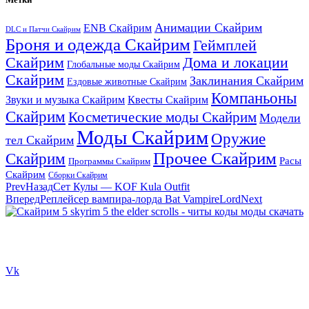
Анимации Скайрим
ENB Скайрим
DLC и Патчи Скайрим
Броня и одежда Скайрим
Геймплей
Скайрим
Дома и локации
Глобальные моды Скайрим
Скайрим
Заклинания Скайрим
Ездовые животные Скайрим
Компаньоны
Звуки и музыка Скайрим
Квесты Скайрим
Скайрим
Косметические моды Скайрим
Модели
Моды Скайрим
Оружие
тел Скайрим
Прочее Скайрим
Скайрим
Расы
Программы Скайрим
Скайрим
Сборки Скайрим
Prev
Назад
Сет Кулы — KOF Kula Outfit
Вперед
Реплейсер вампира-лорда Bat VampireLord
Next
Сайт посвящен игре Скайрим 5 Skyrim 5 The Elder Scrolls и на
нем вы всегда сможете читы коды моды
Vk