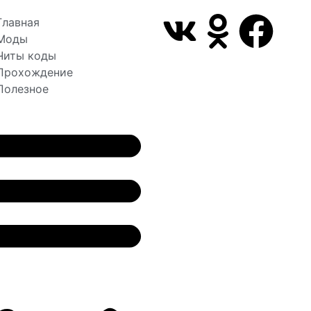
Главная
Моды
Читы коды
Прохождение
Полезное