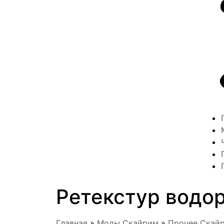
Ретекстур водо
Главная
»
Моды Скайрим
»
Прочее Скай