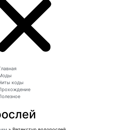
Главная
Моды
Читы коды
Прохождение
Полезное
рослей
рим
»
Ретекстур водорослей