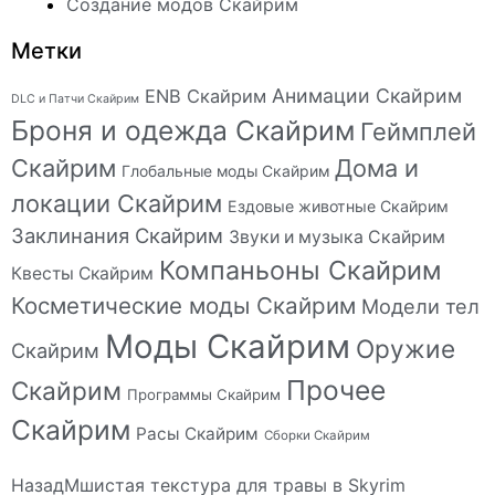
Создание модов Скайрим
Метки
Анимации Скайрим
ENB Скайрим
DLC и Патчи Скайрим
Броня и одежда Скайрим
Геймплей
Скайрим
Дома и
Глобальные моды Скайрим
локации Скайрим
Ездовые животные Скайрим
Заклинания Скайрим
Звуки и музыка Скайрим
Компаньоны Скайрим
Квесты Скайрим
Косметические моды Скайрим
Модели тел
Моды Скайрим
Оружие
Скайрим
Прочее
Скайрим
Программы Скайрим
Скайрим
Расы Скайрим
Сборки Скайрим
Назад
Мшистая текстура для травы в Skyrim