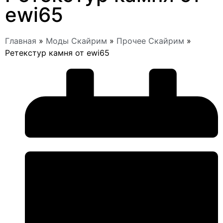
ewi65
Главная
»
Моды Скайрим
»
Прочее Скайрим
»
Ретекстур камня от ewi65