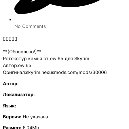
No Comments





**(Обновлено!)**
Ретекстур камня от ewi65 для Skyrim.
Автор:ewi65
Оригинал:skyrim.nexusmods.com/mods/30006
Автор:
Локализатор:
Язык:
Версия:
Не указана
Размер:
6.04Mb