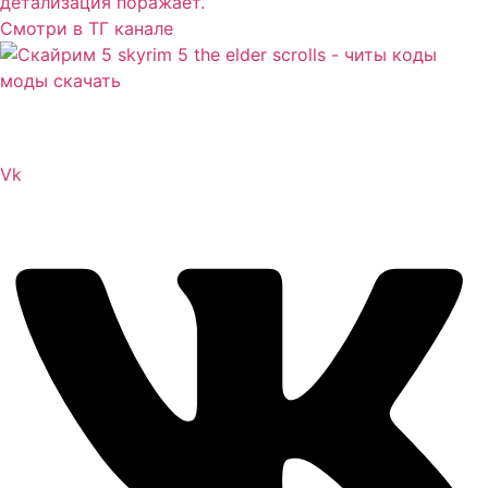
детализация поражает.
Смотри в ТГ канале
Сайт посвящен игре Скайрим 5 Skyrim 5 The Elder
Scrolls и на нем вы всегда сможете читы коды моды
Vk