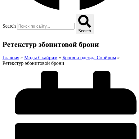
Search
Search
Ретекстур эбонитовой брони
Главная
»
Моды Скайрим
»
Броня и одежда Скайрим
»
Ретекстур эбонитовой брони