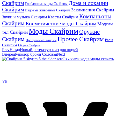
Скайрим
Дома и локации
Глобальные моды Скайрим
Скайрим
Заклинания Скайрим
Ездовые животные Скайрим
Компаньоны
Звуки и музыка Скайрим
Квесты Скайрим
Скайрим
Косметические моды Скайрим
Модели
Моды Скайрим
Оружие
тел Скайрим
Прочее Скайрим
Скайрим
Расы
Программы Скайрим
Скайрим
Сборки Скайрим
Prev
Назад
Новый ретекстур глаз для людей
Вперед
Реколор брони Соловья
Next
Сайт посвящен игре Скайрим 5 Skyrim 5 The Elder Scrolls и на
нем вы всегда сможете читы коды моды
Vk