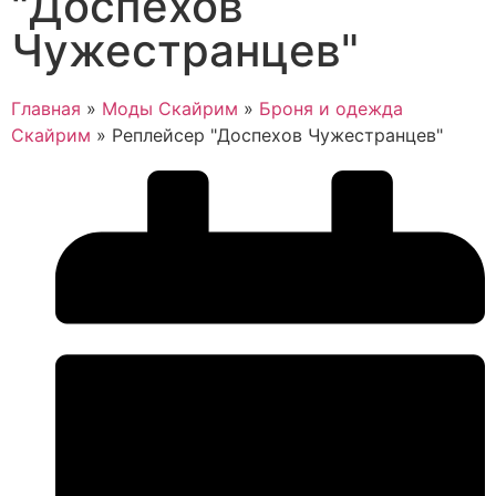
"Доспехов
Чужестранцев"
Главная
»
Моды Скайрим
»
Броня и одежда
Скайрим
»
Реплейсер "Доспехов Чужестранцев"