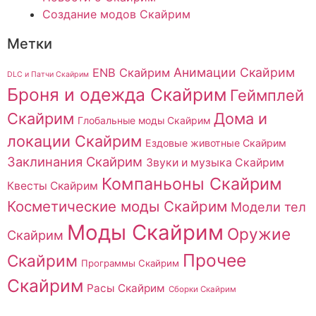
Создание модов Скайрим
Метки
Анимации Скайрим
ENB Скайрим
DLC и Патчи Скайрим
Броня и одежда Скайрим
Геймплей
Скайрим
Дома и
Глобальные моды Скайрим
локации Скайрим
Ездовые животные Скайрим
Заклинания Скайрим
Звуки и музыка Скайрим
Компаньоны Скайрим
Квесты Скайрим
Косметические моды Скайрим
Модели тел
Моды Скайрим
Оружие
Скайрим
Прочее
Скайрим
Программы Скайрим
Скайрим
Расы Скайрим
Сборки Скайрим