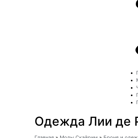
Одежда Лии де 
Главная
»
Моды Скайрим
»
Броня и оде