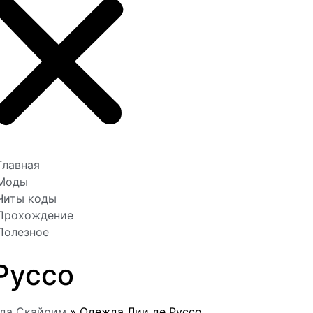
Главная
Моды
Читы коды
Прохождение
Полезное
Руссо
жда Скайрим
»
Одежда Лии де Руссо