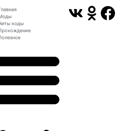
Главная
Моды
Читы коды
Прохождение
Полезное