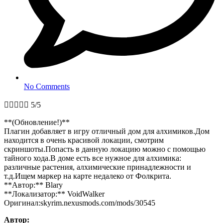
No Comments





5/5
**(Обновление!)**
Плагин добавляет в игру отличный дом для алхимиков.Дом
находится в очень красивой локации, смотрим
скриншоты.Попасть в данную локацию можно с помощью
тайного хода.В доме есть все нужное для алхимика:
различные растения, алхимические принадлежности и
т.д.Ищем маркер на карте недалеко от Фолкрита.
**Автор:** Blary
**Локализатор:** VoidWalker
Оригинал:skyrim.nexusmods.com/mods/30545
Автор: