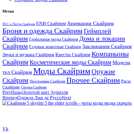
Метки
Анимации Скайрим
ENB Скайрим
DLC и Патчи Скайрим
Броня и одежда Скайрим
Геймплей
Скайрим
Дома и локации
Глобальные моды Скайрим
Скайрим
Заклинания Скайрим
Ездовые животные Скайрим
Компаньоны
Звуки и музыка Скайрим
Квесты Скайрим
Скайрим
Косметические моды Скайрим
Модели
Моды Скайрим
Оружие
тел Скайрим
Прочее Скайрим
Скайрим
Расы
Программы Скайрим
Скайрим
Сборки Скайрим
Prev
Назад
Золотой щит Ауриэля
Вперед
Одежда Лии де Руссо
Next
Сайт посвящен игре Скайрим 5 Skyrim 5 The Elder Scrolls и на
нем вы всегда сможете читы коды моды
Vk