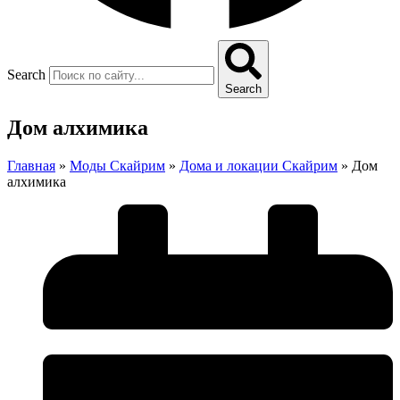
Search
Search
Дом алхимика
Главная
»
Моды Скайрим
»
Дома и локации Скайрим
»
Дом
алхимика