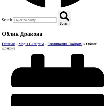
Search
Search
Облик Дракона
Главная
»
Моды Скайрим
»
Заклинания Скайрим
»
Облик
Дракона