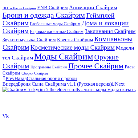
Анимации Скайрим
ENB Скайрим
DLC и Патчи Скайрим
Броня и одежда Скайрим
Геймплей
Скайрим
Дома и локации
Глобальные моды Скайрим
Скайрим
Заклинания Скайрим
Ездовые животные Скайрим
Компаньоны
Звуки и музыка Скайрим
Квесты Скайрим
Скайрим
Косметические моды Скайрим
Модели
Моды Скайрим
Оружие
тел Скайрим
Прочее Скайрим
Скайрим
Расы
Программы Скайрим
Скайрим
Сборки Скайрим
Prev
Назад
Стальная броня с робой
Вперед
Броня Сына Скайрима v1.1 (Русская версия)
Next
Сайт посвящен игре Скайрим 5 Skyrim 5 The Elder Scrolls и на
нем вы всегда сможете читы коды моды
Vk