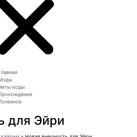
Главная
Моды
Читы коды
Прохождение
Полезное
ь для Эйри
Скайрим
»
Новая внешность для Эйри