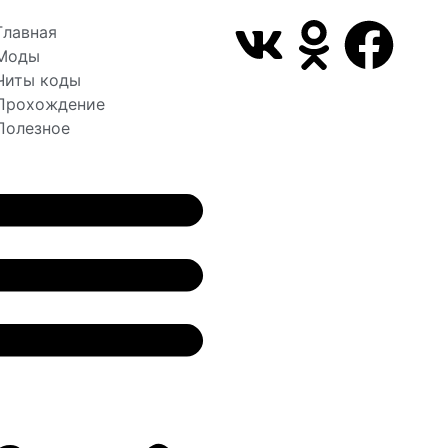
Главная
Моды
Читы коды
Прохождение
Полезное