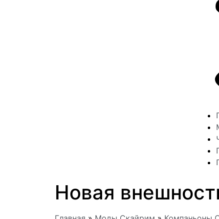
Новая внешност
Главная
»
Моды Скайрим
»
Компаньоны 