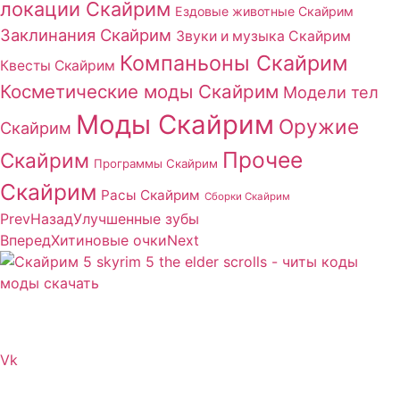
локации Скайрим
Ездовые животные Скайрим
Заклинания Скайрим
Звуки и музыка Скайрим
Компаньоны Скайрим
Квесты Скайрим
Косметические моды Скайрим
Модели тел
Моды Скайрим
Оружие
Скайрим
Прочее
Скайрим
Программы Скайрим
Скайрим
Расы Скайрим
Сборки Скайрим
Prev
Назад
Улучшенные зубы
Вперед
Хитиновые очки
Next
Сайт посвящен игре Скайрим 5 Skyrim 5 The Elder
Scrolls и на нем вы всегда сможете читы коды моды
Vk