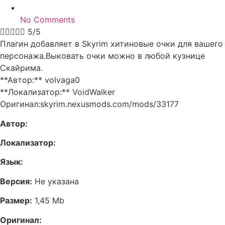
No Comments





5/5
Плагин добавляет в Skyrim хитиновые очки для вашего
персонажа.Выковать очки можно в любой кузнице
Скайрима.
**Автор:** volvaga0
**Локализатор:** VoidWalker
Оригинал:skyrim.nexusmods.com/mods/33177
Автор:
Локализатор:
Язык:
Версия:
Не указана
Размер:
1,45 Mb
Оригинал: