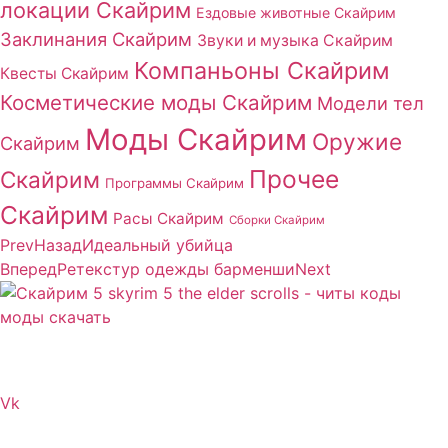
локации Скайрим
Ездовые животные Скайрим
Заклинания Скайрим
Звуки и музыка Скайрим
Компаньоны Скайрим
Квесты Скайрим
Косметические моды Скайрим
Модели тел
Моды Скайрим
Оружие
Скайрим
Прочее
Скайрим
Программы Скайрим
Скайрим
Расы Скайрим
Сборки Скайрим
Prev
Назад
Идеальный убийца
Вперед
Ретекстур одежды барменши
Next
Сайт посвящен игре Скайрим 5 Skyrim 5 The Elder
Scrolls и на нем вы всегда сможете читы коды моды
Vk