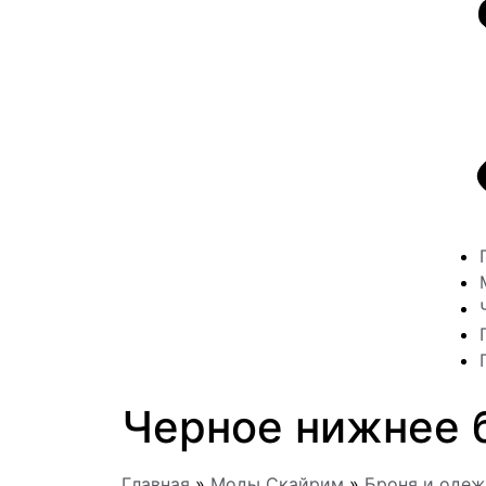
Черное нижнее 
Главная
»
Моды Скайрим
»
Броня и оде