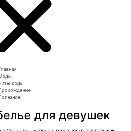
Главная
Моды
Читы коды
Прохождение
Полезное
белье для девушек
жда Скайрим
»
Черное нижнее белье для девушек