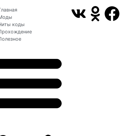
Главная
Моды
Читы коды
Прохождение
Полезное