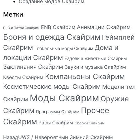
Создание модов Скайрим
Метки
Анимации Скайрим
ENB Скайрим
DLC и Патчи Скайрим
Броня и одежда Скайрим
Геймплей
Скайрим
Дома и
Глобальные моды Скайрим
локации Скайрим
Ездовые животные Скайрим
Заклинания Скайрим
Звуки и музыка Скайрим
Компаньоны Скайрим
Квесты Скайрим
Косметические моды Скайрим
Модели тел
Моды Скайрим
Оружие
Скайрим
Прочее
Скайрим
Программы Скайрим
Скайрим
Расы Скайрим
Сборки Скайрим
Назад
UWS / Невероятный Зимний Скайрим