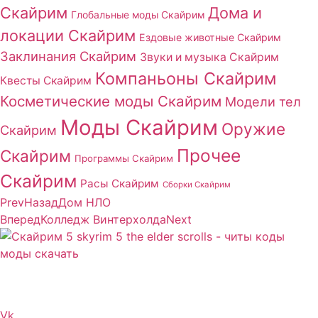
Скайрим
Дома и
Глобальные моды Скайрим
локации Скайрим
Ездовые животные Скайрим
Заклинания Скайрим
Звуки и музыка Скайрим
Компаньоны Скайрим
Квесты Скайрим
Косметические моды Скайрим
Модели тел
Моды Скайрим
Оружие
Скайрим
Прочее
Скайрим
Программы Скайрим
Скайрим
Расы Скайрим
Сборки Скайрим
Prev
Назад
Дом НЛО
Вперед
Колледж Винтерхолда
Next
Сайт посвящен игре Скайрим 5 Skyrim 5 The Elder
Scrolls и на нем вы всегда сможете читы коды моды
Vk