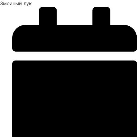
Змеиный лук