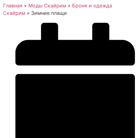
Главная
»
Моды Скайрим
»
Броня и одежда
Скайрим
»
Зимние плащи