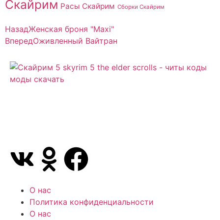
Скайрим
Расы Скайрим
Сборки Скайрим
Назад
Женская броня "Maxi"
Вперед
Оживленный Вайтран
Сайт посвящен игре Скайрим 5 Skyrim 5 The Elder
Scrolls и на нем вы всегда сможете читы коды
моды
О нас
Политика конфиденциальности
О нас