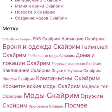
Интересное о Скайрим
Магия и крики Скайрим
Новости о Скайрим
Создание модов Скайрим
Метки
Анимации Скайрим
ENB Скайрим
DLC и Патчи Скайрим
Броня и одежда Скайрим
Геймплей
Скайрим
Дома и
Глобальные моды Скайрим
локации Скайрим
Ездовые животные Скайрим
Заклинания Скайрим
Звуки и музыка Скайрим
Компаньоны Скайрим
Квесты Скайрим
Косметические моды Скайрим
Модели тел
Моды Скайрим
Оружие
Скайрим
Прочее
Скайрим
Программы Скайрим