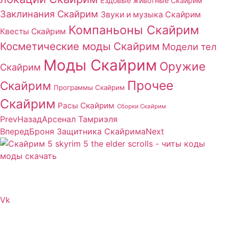
Ездовые животные Скайрим
Заклинания Скайрим
Звуки и музыка Скайрим
Компаньоны Скайрим
Квесты Скайрим
Косметические моды Скайрим
Модели тел
Моды Скайрим
Оружие
Скайрим
Прочее
Скайрим
Программы Скайрим
Скайрим
Расы Скайрим
Сборки Скайрим
Prev
Назад
Арсенал Тамриэля
Вперед
Броня Защитника Скайрима
Next
Сайт посвящен игре Скайрим 5 Skyrim 5 The Elder
Scrolls и на нем вы всегда сможете читы коды моды
Vk