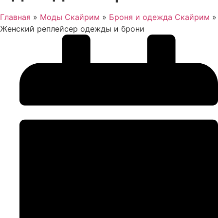
Главная
»
Моды Скайрим
»
Броня и одежда Скайрим
»
Женский реплейсер одежды и брони