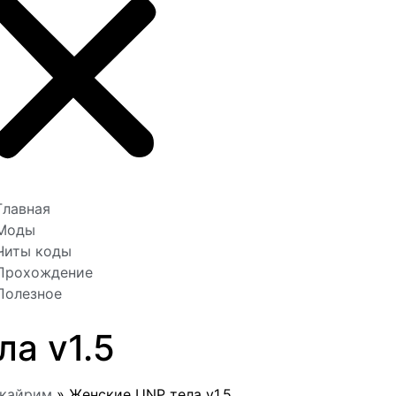
Главная
Моды
Читы коды
Прохождение
Полезное
а v1.5
Скайрим
»
Женские UNP тела v1.5