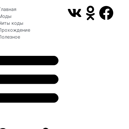
Главная
Моды
Читы коды
Прохождение
Полезное