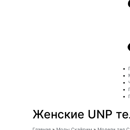
Женские UNP тел
Главная
»
Моды Скайрим
»
Модели тел 