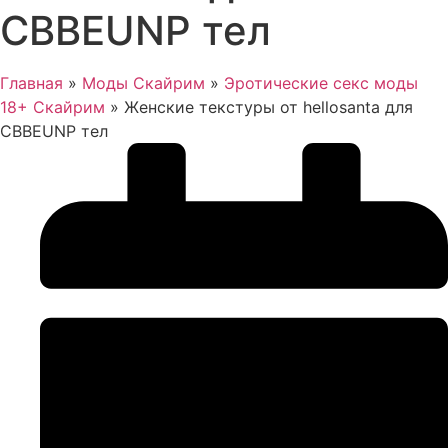
CBBEUNP тел
Главная
»
Моды Скайрим
»
Эротические секс моды
18+ Скайрим
»
Женские текстуры от hellosanta для
CBBEUNP тел