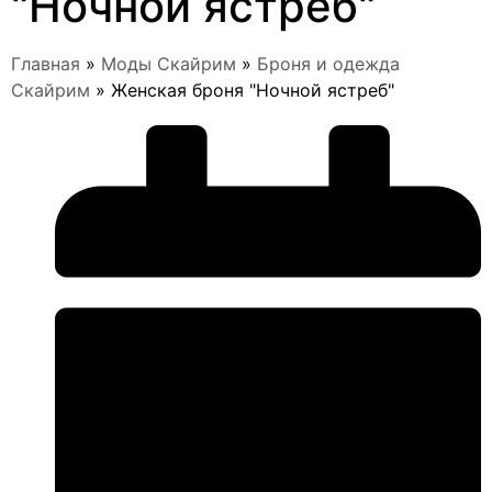
"Ночной ястреб"
Главная
»
Моды Скайрим
»
Броня и одежда
Скайрим
»
Женская броня "Ночной ястреб"