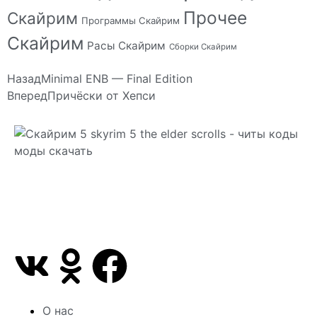
Прочее
Скайрим
Программы Скайрим
Скайрим
Расы Скайрим
Сборки Скайрим
Назад
Minimal ENB — Final Edition
Вперед
Причёски от Хепси
Сайт посвящен игре Скайрим 5 Skyrim 5 The Elder
Scrolls и на нем вы всегда сможете читы коды
моды
О нас