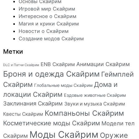
Основы Скайрим
Игровой мир Скайрим
Интересное о Скайрим
Магия и крики Скайрим
Новости о Скайрим
Создание модов Скайрим
Метки
Анимации Скайрим
ENB Скайрим
DLC и Патчи Скайрим
Броня и одежда Скайрим
Геймплей
Скайрим
Дома и
Глобальные моды Скайрим
локации Скайрим
Ездовые животные Скайрим
Заклинания Скайрим
Звуки и музыка Скайрим
Компаньоны Скайрим
Квесты Скайрим
Косметические моды Скайрим
Модели тел
Моды Скайрим
Оружие
Скайрим