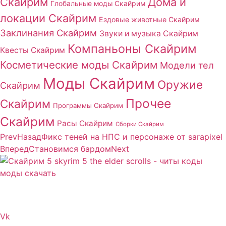
Скайрим
Дома и
Глобальные моды Скайрим
локации Скайрим
Ездовые животные Скайрим
Заклинания Скайрим
Звуки и музыка Скайрим
Компаньоны Скайрим
Квесты Скайрим
Косметические моды Скайрим
Модели тел
Моды Скайрим
Оружие
Скайрим
Прочее
Скайрим
Программы Скайрим
Скайрим
Расы Скайрим
Сборки Скайрим
Prev
Назад
Фикс теней на НПС и персонаже от sarapixel
Вперед
Становимся бардом
Next
Сайт посвящен игре Скайрим 5 Skyrim 5 The Elder
Scrolls и на нем вы всегда сможете читы коды моды
Vk