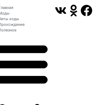
Главная
Моды
Читы коды
Прохождение
Полезное