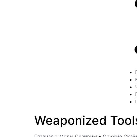
Weaponized Too
Главная
»
Моды Скайрим
»
Оружие Скай