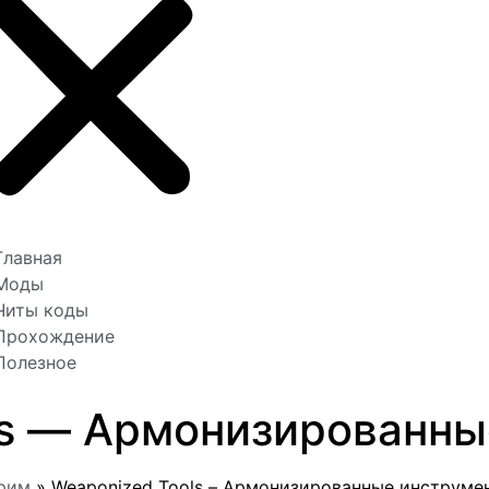
Главная
Моды
Читы коды
Прохождение
Полезное
ls — Армонизированн
рим
»
Weaponized Tools – Армонизированные инструме