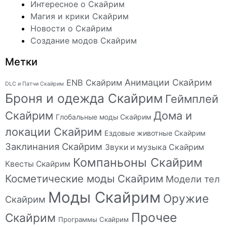
Интересное о Скайрим
Магия и крики Скайрим
Новости о Скайрим
Создание модов Скайрим
Метки
Анимации Скайрим
ENB Скайрим
DLC и Патчи Скайрим
Броня и одежда Скайрим
Геймплей
Скайрим
Дома и
Глобальные моды Скайрим
локации Скайрим
Ездовые животные Скайрим
Заклинания Скайрим
Звуки и музыка Скайрим
Компаньоны Скайрим
Квесты Скайрим
Косметические моды Скайрим
Модели тел
Моды Скайрим
Оружие
Скайрим
Прочее
Скайрим
Программы Скайрим