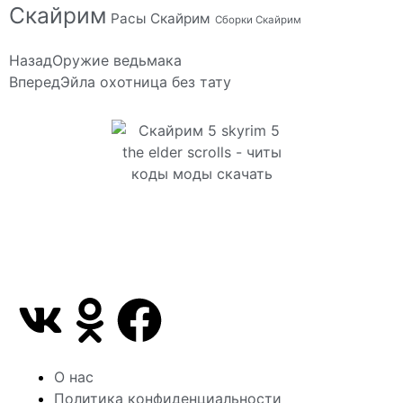
Скайрим
Расы Скайрим
Сборки Скайрим
Назад
Оружие ведьмака
Вперед
Эйла охотница без тату
Сайт посвящен игре Скайрим 5 Skyrim 5 The Elder
Scrolls и на нем вы всегда сможете читы коды
моды
О нас
Политика конфиденциальности