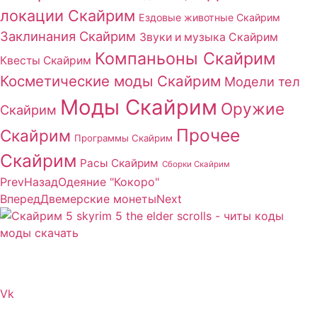
локации Скайрим
Ездовые животные Скайрим
Заклинания Скайрим
Звуки и музыка Скайрим
Компаньоны Скайрим
Квесты Скайрим
Косметические моды Скайрим
Модели тел
Моды Скайрим
Оружие
Скайрим
Прочее
Скайрим
Программы Скайрим
Скайрим
Расы Скайрим
Сборки Скайрим
Prev
Назад
Одеяние "Кокоро"
Вперед
Двемерские монеты
Next
Сайт посвящен игре Скайрим 5 Skyrim 5 The Elder
Scrolls и на нем вы всегда сможете читы коды моды
Vk