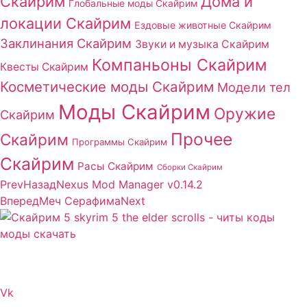
Скайрим
Дома и
Глобальные моды Скайрим
локации Скайрим
Ездовые животные Скайрим
Заклинания Скайрим
Звуки и музыка Скайрим
Компаньоны Скайрим
Квесты Скайрим
Косметические моды Скайрим
Модели тел
Моды Скайрим
Оружие
Скайрим
Прочее
Скайрим
Программы Скайрим
Скайрим
Расы Скайрим
Сборки Скайрим
Prev
Назад
Nexus Mod Manager v0.14.2
Вперед
Меч Серафима
Next
Сайт посвящен игре Скайрим 5 Skyrim 5 The Elder
Scrolls и на нем вы всегда сможете читы коды моды
Vk