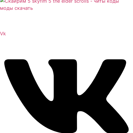
Сайт посвящен игре Скайрим 5 Skyrim 5 The Elder
Scrolls и на нем вы всегда сможете читы коды моды
Vk