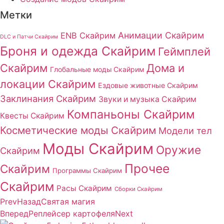
Метки
Анимации Скайрим
ENB Скайрим
DLC и Патчи Скайрим
Броня и одежда Скайрим
Геймплей
Скайрим
Дома и
Глобальные моды Скайрим
локации Скайрим
Ездовые животные Скайрим
Заклинания Скайрим
Звуки и музыка Скайрим
Компаньоны Скайрим
Квесты Скайрим
Косметические моды Скайрим
Модели тел
Моды Скайрим
Оружие
Скайрим
Прочее
Скайрим
Программы Скайрим
Скайрим
Расы Скайрим
Сборки Скайрим
Prev
Назад
Святая магия
Вперед
Реплейсер картофеля
Next