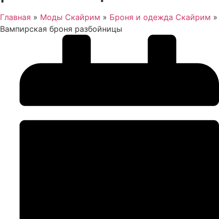
Главная
»
Моды Скайрим
»
Броня и одежда Скайрим
»
Вампирская броня разбойницы