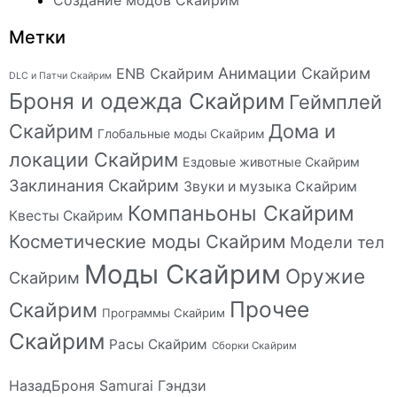
Создание модов Скайрим
Метки
Анимации Скайрим
ENB Скайрим
DLC и Патчи Скайрим
Броня и одежда Скайрим
Геймплей
Скайрим
Дома и
Глобальные моды Скайрим
локации Скайрим
Ездовые животные Скайрим
Заклинания Скайрим
Звуки и музыка Скайрим
Компаньоны Скайрим
Квесты Скайрим
Косметические моды Скайрим
Модели тел
Моды Скайрим
Оружие
Скайрим
Прочее
Скайрим
Программы Скайрим
Скайрим
Расы Скайрим
Сборки Скайрим
Назад
Броня Samurai Гэндзи