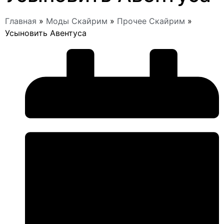
Главная
»
Моды Скайрим
»
Прочее Скайрим
»
Усыновить Авентуса