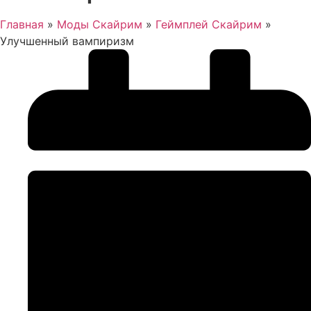
Главная
»
Моды Скайрим
»
Геймплей Скайрим
»
Улучшенный вампиризм