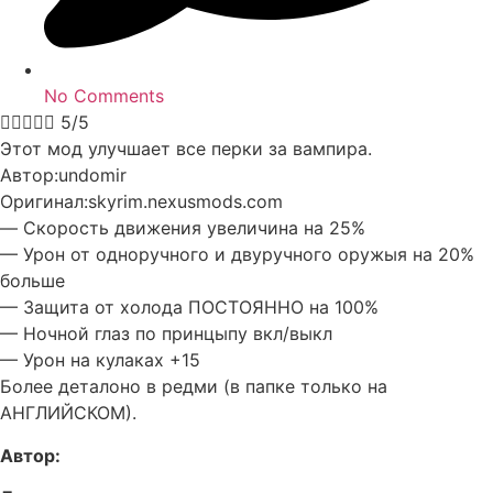
No Comments





5/5
Этот мод улучшает все перки за вампира.
Автор:undomir
Оригинал:skyrim.nexusmods.com
— Скорость движения увеличина на 25%
— Урон от одноручного и двуручного оружыя на 20%
больше
— Защита от холода ПОСТОЯННО на 100%
— Ночной глаз по принцыпу вкл/выкл
— Урон на кулаках +15
Более деталоно в редми (в папке только на
АНГЛИЙСКОМ).
Автор: