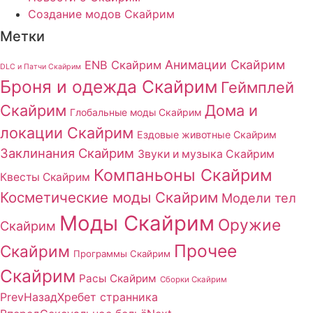
Создание модов Скайрим
Метки
Анимации Скайрим
ENB Скайрим
DLC и Патчи Скайрим
Броня и одежда Скайрим
Геймплей
Скайрим
Дома и
Глобальные моды Скайрим
локации Скайрим
Ездовые животные Скайрим
Заклинания Скайрим
Звуки и музыка Скайрим
Компаньоны Скайрим
Квесты Скайрим
Косметические моды Скайрим
Модели тел
Моды Скайрим
Оружие
Скайрим
Прочее
Скайрим
Программы Скайрим
Скайрим
Расы Скайрим
Сборки Скайрим
Prev
Назад
Хребет cтранника