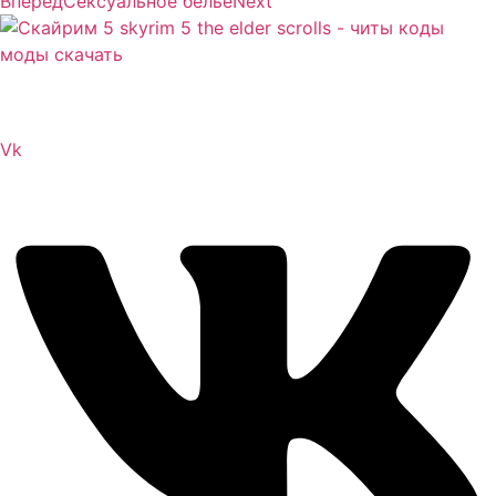
Вперед
Сексуальное бельё
Next
Сайт посвящен игре Скайрим 5 Skyrim 5 The Elder
Scrolls и на нем вы всегда сможете читы коды моды
Vk