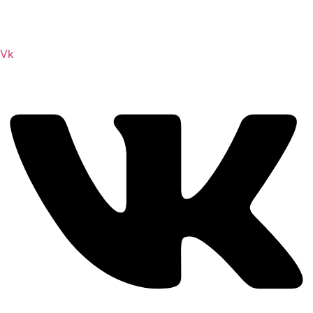
Сайт посвящен игре Скайрим 5 Skyrim 5 The Elder
Scrolls и на нем вы всегда сможете читы коды моды
Vk