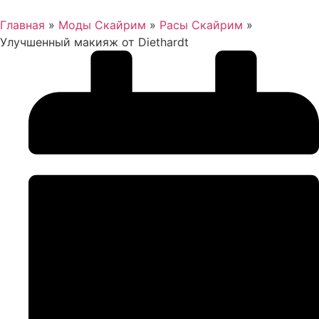
Главная
»
Моды Скайрим
»
Расы Скайрим
»
Улучшенный макияж от Diethardt