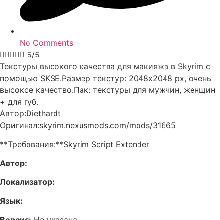
No Comments





5/5
Текстуры высокого качества для макияжа в Skyrim с
помощью SKSE.Размер текстур: 2048х2048 px, очень
высокое качество.Пак: текстуры для мужчин, женщин
+ для губ.
Автор:Diethardt
Оригинал:skyrim.nexusmods.com/mods/31665
**Требования:**Skyrim Script Extender
Автор:
Локализатор:
Язык:
Версия:
Не указана