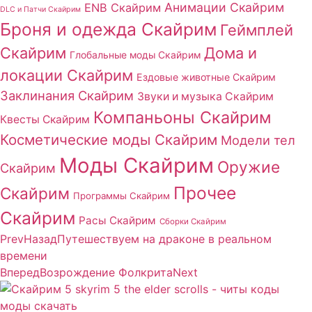
Анимации Скайрим
ENB Скайрим
DLC и Патчи Скайрим
Броня и одежда Скайрим
Геймплей
Скайрим
Дома и
Глобальные моды Скайрим
локации Скайрим
Ездовые животные Скайрим
Заклинания Скайрим
Звуки и музыка Скайрим
Компаньоны Скайрим
Квесты Скайрим
Косметические моды Скайрим
Модели тел
Моды Скайрим
Оружие
Скайрим
Прочее
Скайрим
Программы Скайрим
Скайрим
Расы Скайрим
Сборки Скайрим
Prev
Назад
Путешествуем на драконе в реальном
времени
Вперед
Возрождение Фолкрита
Next