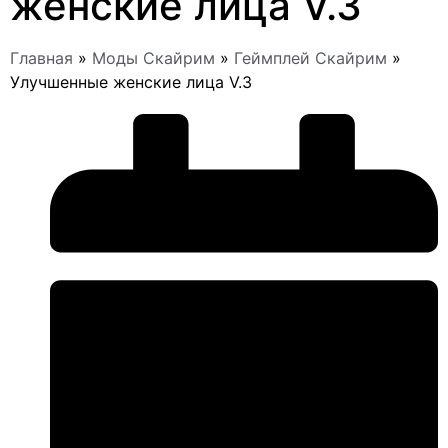
женские лица V.3
Главная
»
Моды Скайрим
»
Геймплей Скайрим
»
Улучшенные женские лица V.3