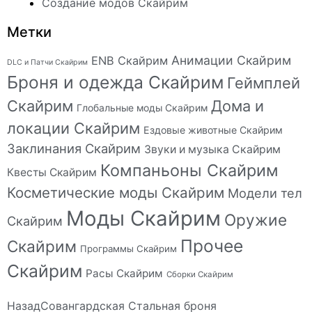
Создание модов Скайрим
Метки
Анимации Скайрим
ENB Скайрим
DLC и Патчи Скайрим
Броня и одежда Скайрим
Геймплей
Скайрим
Дома и
Глобальные моды Скайрим
локации Скайрим
Ездовые животные Скайрим
Заклинания Скайрим
Звуки и музыка Скайрим
Компаньоны Скайрим
Квесты Скайрим
Косметические моды Скайрим
Модели тел
Моды Скайрим
Оружие
Скайрим
Прочее
Скайрим
Программы Скайрим
Скайрим
Расы Скайрим
Сборки Скайрим
Назад
Совангардская Стальная броня