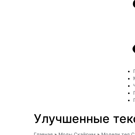
Улучшенные тек
Главная
»
Моды Скайрим
»
Модели тел 