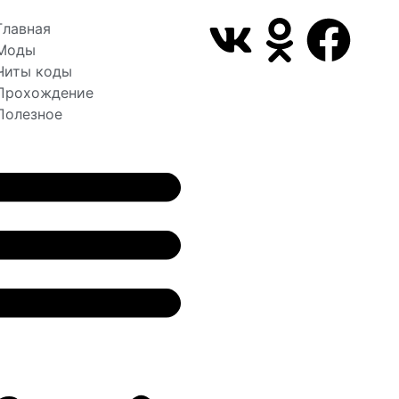
Главная
Моды
Читы коды
Прохождение
Полезное