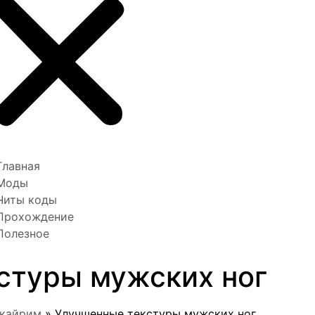
Главная
Моды
Читы коды
Прохождение
Полезное
стуры мужских ног
Скайрим
»
Улучшенные текстуры мужских ног