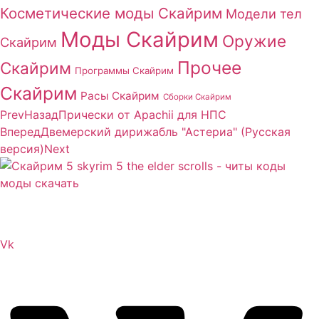
Косметические моды Скайрим
Модели тел
Моды Скайрим
Оружие
Скайрим
Прочее
Скайрим
Программы Скайрим
Скайрим
Расы Скайрим
Сборки Скайрим
Prev
Назад
Прически от Apachii для НПС
Вперед
Двемерский дирижабль "Астериа" (Русская
версия)
Next
Сайт посвящен игре Скайрим 5 Skyrim 5 The Elder
Scrolls и на нем вы всегда сможете читы коды моды
Vk