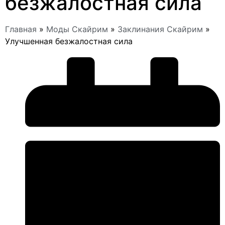
безжалостная сила
Главная
»
Моды Скайрим
»
Заклинания Скайрим
»
Улучшенная безжалостная сила